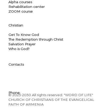
Alpha courses
Rehabilitation center
ZOOM course
Christian
Get To Know God
The Redemption through Christ
Salvation Prayer
Who is God?
Contacts
Address:
Tbilisi Highway 22/9
Email address:
church@wolarm.org
Phone:
​© 2023-2030 All rights reserved. "WORD OF LIFE"
+374 41 277 741
CHURCH OF CHRISTIANS OF THE EVANGELICAL
FAITH OF ARMENIA