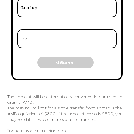
Արժույթ
Վճարել
The amount will be automatically converted into Armenian
drams (AMD).
The maximum limit for a single transfer from abroad is the
AMD equivalent of $800. If the amount exceeds $800, you
may send it in two or more separate transfers.
*Donations are non-refundable.