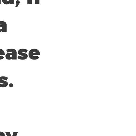
a
ease
s.
ay