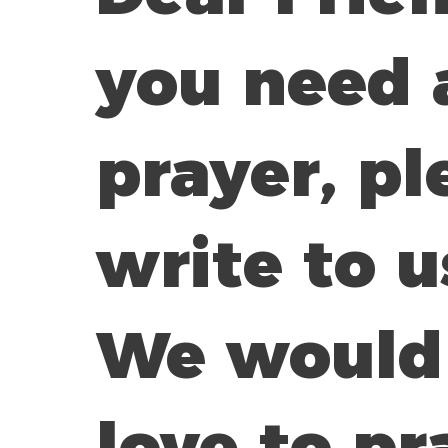
you need 
prayer, pl
write to u
We would
love to pr