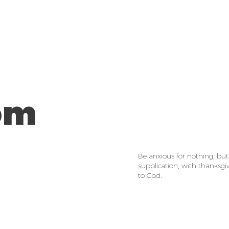
om
Be anxious for nothing, but
supplication, with thanksg
to God.
Philippi