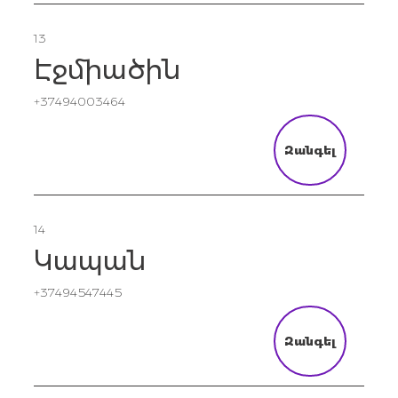
13
Էջմիածին
+37494003464
Զանգել
14
Կապան
+37494547445
Զանգել