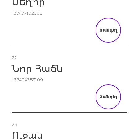
Մեղրի
+37477102665
Զանգել
22
Նոր Հաճն
+37494353109
Զանգել
23
Ուջան