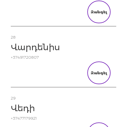
Զանգել
28
Վարդենիս
+37491720807
Զանգել
29
Վեդի
+37477179921