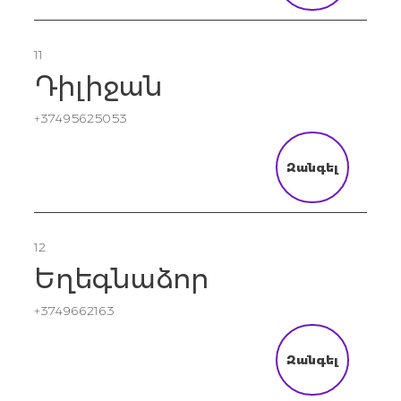
11
Դիլիջան
+37495625053
Զանգել
12
Եղեգնաձոր
+3749662163
Զանգել