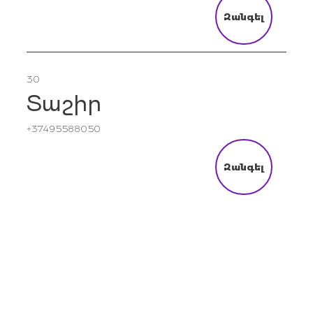
Զանգել
30
Տաշիր
+37495588050
Զանգել