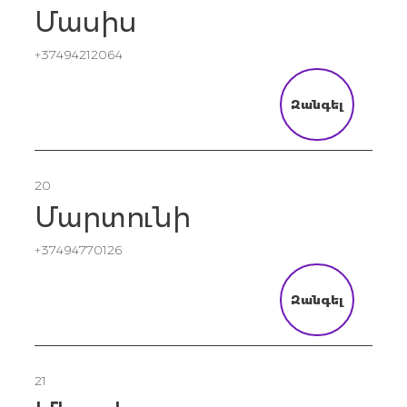
Մասիս
+37494212064
Զանգել
20
Մարտունի
+37494770126
Զանգել
21