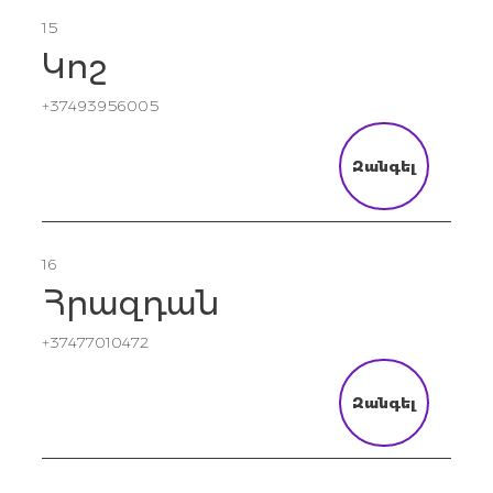
15
Կոշ
+37493956005
Զանգել
16
Հրազդան
+37477010472
Զանգել