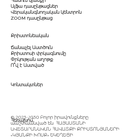
Հանուն կյանքի
Ալֆա դասընթացներ
Վերականգնողական կենտրոն
ZOOM դասընթաց
Քրիստոնեական
Ճանաչել Աստծուն
Քրիստոսի փրկագնումը
Փրկության աղոթք
Ո՞վ է Աստված
Կոնտակտներ
Հասցե՝
Թբիլիսյան խճուղի 22/9
Էլ. հասցե՝
church@wolarm.org
​© 2023-2030 Բոլոր իրավունքները
Հեռախոս՝
պաշտպանված են: ՀԱՅԱՍՏԱՆԻ
+374 41 277 741
ԱՎԵՏԱՐԱՆԱԿԱՆ ՀԱՎԱՏՔԻ ՔՐԻՍՏՈՆՅԱՆԵՐԻ
«ԿՅԱՆՔԻ ԽՈՍՔ» ԵԿԵՂԵՑԻ