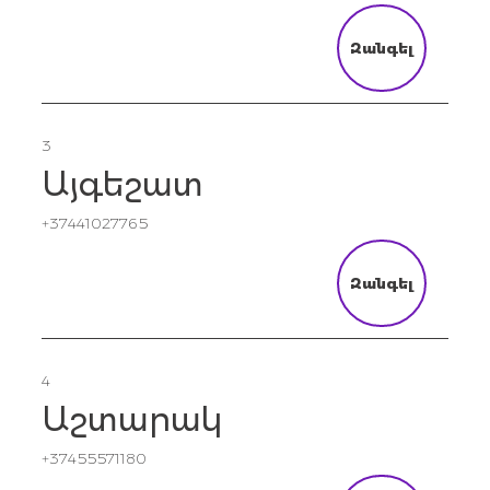
Զանգել
3
Այգեշատ
+37441027765
Զանգել
4
Աշտարակ
+37455571180