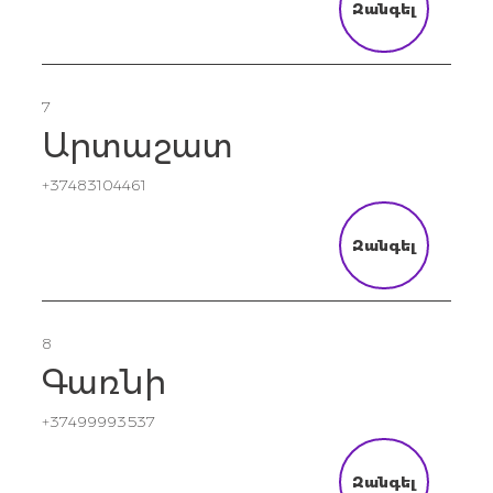
Զանգել
7
Արտաշատ
+37483104461
Զանգել
8
Գառնի
+37499993537
Զանգել