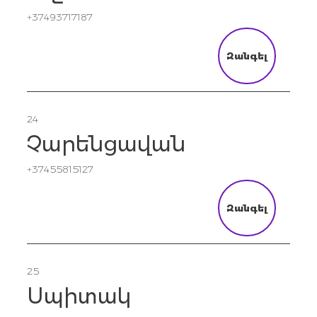
+37493717187
Զանգել
24
Չարենցավան
+37455815127
Զանգել
25
Սպիտակ