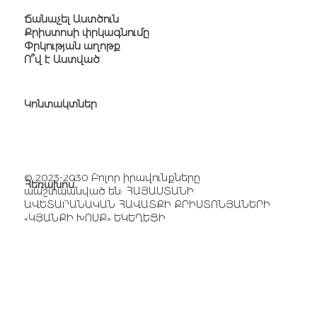
Ճանաչել Աստծուն
Քրիստոսի փրկագնումը
Փրկության աղոթք
Ո՞վ է Աստված
Կոնտակտներ
Հասցե՝
Թբիլիսյան խճուղի 22/9
Էլ. հասցե՝
church@wolarm.org
​© 2023-2030 Բոլոր իրավունքները
Հեռախոս՝
պաշտպանված են: ՀԱՅԱՍՏԱՆԻ
+374 41 277 741
ԱՎԵՏԱՐԱՆԱԿԱՆ ՀԱՎԱՏՔԻ ՔՐԻՍՏՈՆՅԱՆԵՐԻ
«ԿՅԱՆՔԻ ԽՈՍՔ» ԵԿԵՂԵՑԻ