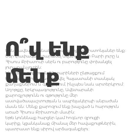
Ո՞վ ենք
Մենք ավետարանական հավատքի քրիստոնյաներ ենք։
Մեր փափագն է տարածել Ավետարանի Բարի լուրը և
Հիսուս Քրիստոսի սերն ու բարությունը փոխանցել
մենք
յուրաքանչյուրին։
Եկեղեցու գոյության 30 տարիների ընթացքում
համայնքներ են ձևավորվել Հայաստանի տասնյակ
քաղաքներում և գյուղերում, ինչպես նաև արտերկրում։
Աղոթքը, երկրպագությունը, Ավետարանի
քարոզչությունն ու գթությունը մեր
աստվածապաշտության և ապրելակերպի անբաժան
մասն են։ Մենք քարոզում ենք խաչված և հարություն
առած Հիսուս Քրիստոսի մասին։
Եթե կունենաք հարցեր կամ հոգևոր զրույցի
կարիք, կցանկանաք միանալ մեր հավաքույթներին,
պատրաստ ենք սիրով արձագանքելու։