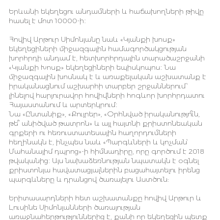
Երևանի եկեղեցու անդամների և հաճախողների թիվը
հասել է մոտ 10000-ի։
Հովիվ Արթուր Սիմոնյանը նաև «Կյանքի խոսք»
եկեղեցիների միջազգային համագործակցության
խորհրդի անդամ է, հետխորհրդային տարածաշրջանի
«Կյանքի Խոսք» եկեղեցիների եպիսկոպոս։ Նա
միջազգային խոսնակ է և առաքելական աշխատանք է
իրականացնում աշխարհի տարբեր շրջաններում՝
լինելով հարյուրավոր հովիվների հոգևոր խորհրդատու
Հայաստանում և արտերկրում։
Նա «Ընտանիք», «Քույրեր», «Օրհնված իրականությո՞ւն,
թե՞ անիծված թատրոն» և այլ հայտնի քրիստոնեական
գրքերի ու հեռուստատեսային հաղորդումների
հեղինակն է, ինչպես նաև «Պարգևների և կոչման՝
Մահանայիմ դպրոց»-ի հիմնադիրը, որը գործում է 2018
թվականից։ Այս նախաձեռնության նպատակն է օգնել
քրիստոնյա հավատացյալներին բացահայտելու իրենց
պարգևները և դրանցով ծառայելու Աստծուն:
Երիտասարդների հետ աշխատանքը հովիվ Արթուր և
Լուսինե Սիմոնյանների ծառայության
առաջնահերթություններից է, քանի որ եկեղեցին պետք