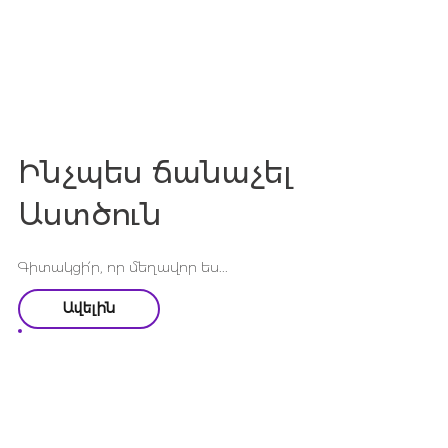
Ինչպես ճանաչել
Աստծուն
Գիտակցի՛ր, որ մեղավոր ես...
Ավելին