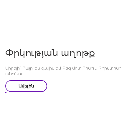
Փրկության աղոթք
Սիրելի´ Հայր, ես գալիս եմ Քեզ մոտ Հիսուս Քրիստոսի
անունով...
Ավելին