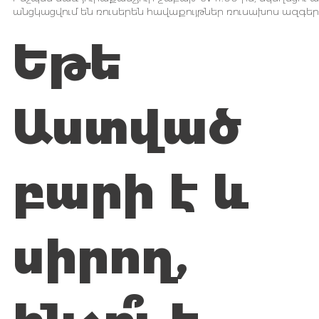
անցկացվում են ռուսերեն հավաքույթներ ռուսախոս ազգեր
Եթե
Աստված
բարի է և
սիրող,