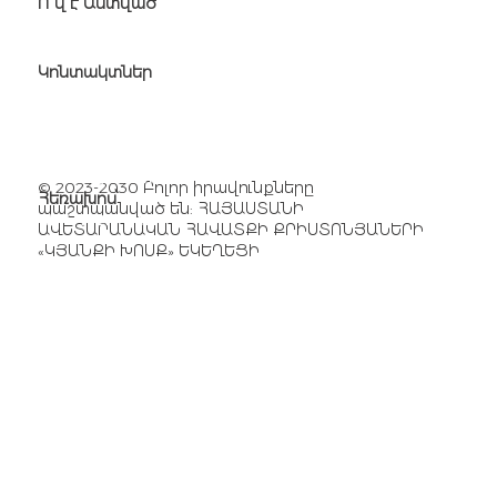
Ո՞վ է Աստված
Կոնտակտներ
Հասցե՝
Թբիլիսյան խճուղի 22/9
Էլ. հասցե՝
church@wolarm.org
​© 2023-2030 Բոլոր իրավունքները
Հեռախոս՝
պաշտպանված են: ՀԱՅԱՍՏԱՆԻ
+374 41 277 741
ԱՎԵՏԱՐԱՆԱԿԱՆ ՀԱՎԱՏՔԻ ՔՐԻՍՏՈՆՅԱՆԵՐԻ
«ԿՅԱՆՔԻ ԽՈՍՔ» ԵԿԵՂԵՑԻ