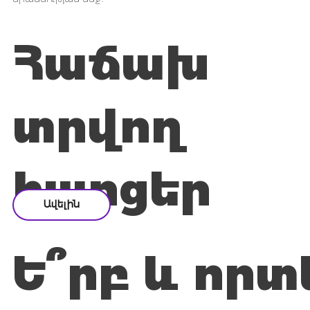
Հաճախ
տրվող
հարցեր
Ավելին
Ե՞րբ և որտ